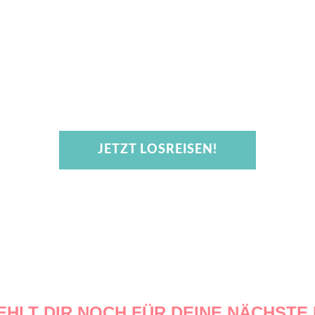
STÄRKER SEIN
ALS DEINE ÄNGSTE.
JETZT LOSREISEN!
EHLT DIR NOCH FÜR DEINE NÄCHSTE 