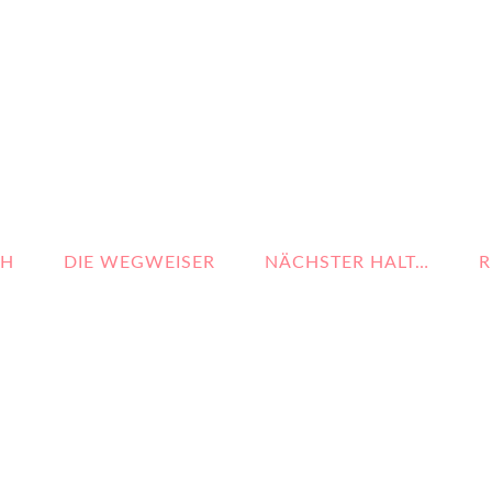
CH
DIE WEGWEISER
NÄCHSTER HALT…
R
LASS DEINE TRÄUME