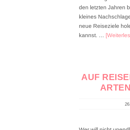
den letzten Jahren b
kleines Nachschlage
neue Reiseziele hol
kannst. …
[Weiterles
AUF REISE
ARTEN
26
Wer will nicht unend