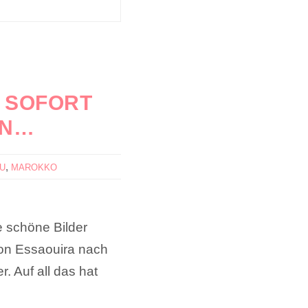
H SOFORT
EN…
,
AU
MAROKKO
e schöne Bilder
Von Essaouira nach
 Auf all das hat