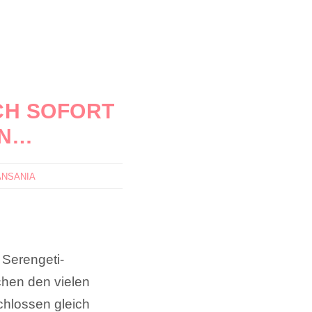
CH SOFORT
EN…
ANSANIA
 Serengeti-
chen den vielen
chlossen gleich