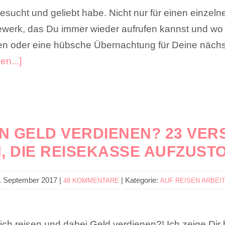
esucht und geliebt habe. Nicht nur für einen einzeln
werk, das Du immer wieder aufrufen kannst und wo Du
en oder eine hübsche Übernachtung für Deine näch
en...]
N GELD VERDIENEN? 23 VER
, DIE REISEKASSE AUFZUST
. September 2017
|
|
Kategorie:
48 KOMMENTARE
AUF REISEN ARBEI
lich reisen und dabei Geld verdienen?! Ich zeige Dir h