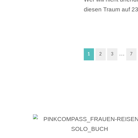
diesen Traum auf 2
…
1
2
3
7