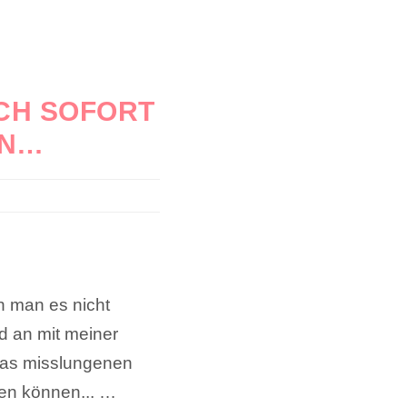
ICH SOFORT
EN…
n man es nicht
d an mit meiner
was misslungenen
hen können... …