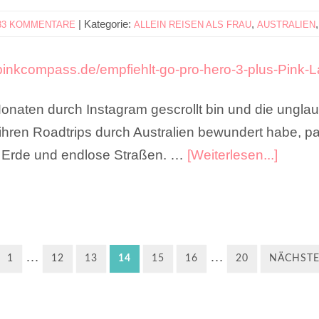
|
Kategorie:
,
33 KOMMENTARE
ALLEIN REISEN ALS FRAU
AUSTRALIEN
Monaten durch Instagram gescrollt bin und die ungla
hren Roadtrips durch Australien bewundert habe, pac
e Erde und endlose Straßen. …
[Weiterlesen...]
…
…
1
12
13
14
15
16
20
NÄCHSTE 