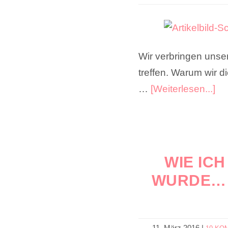
Wir verbringen unse
treffen. Warum wir d
…
[Weiterlesen...]
WIE IC
WURDE… 
11. März 2016
|