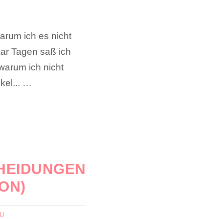
warum ich es nicht
aar Tagen saß ich
warum ich nicht
kel... …
CHEIDUNGEN
ON)
AU