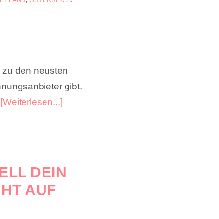
EELAND
ÖSTERREICH
k zu den neusten
nungsanbieter gibt.
…
[Weiterlesen...]
ELL DEIN
CHT AUF