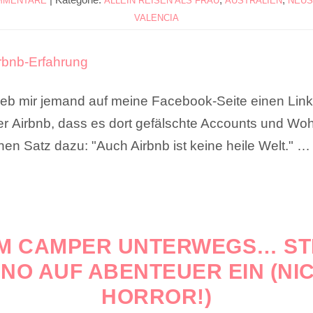
MMENTARE
ALLEIN REISEN ALS FRAU
AUSTRALIEN
NEUS
VALENCIA
rieb mir jemand auf meine Facebook-Seite einen Lin
r Airbnb, dass es dort gefälschte Accounts und Woh
nen Satz dazu: "Auch Airbnb ist keine heile Welt." 
IM CAMPER UNTERWEGS… ST
NO AUF ABENTEUER EIN (NI
HORROR!)