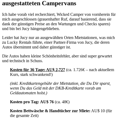
ausgestatteten Campervans
Ich habe vorab viel recherchiert, Wicked Camper von vornherein für
mich ausgeschlossen (grauenhafter Ruf, darauf basierend, dass sie
dank der günstigen Preise an den Wartungen und Checks sparen)
und bin bei Jucy hängengeblieben.
Leider hat Jucy nur an ausgewählten Orten Mietstationen, was mich
zu Lucky Rentals führte, einer Partner-Firma von Jucy, die deren
Autos übernimmt und daher günstiger ist.
Die Autos haben kleine Schönheitsfehler, aber sind super gewartet
und technisch in Schuss.
Kosten für 36 Tage: AU$ 2,727
(ca. 1.726€ – nach aktuellem
Kurs, stark schwankend!)
(inkl. Kreditkartengebühr der Mietstation, die Du Dir sparst,
wenn Du das Geld mit der DKB-Kreditkarte vorab am
Geldautomaten holst.)
Kosten pro Tag:
AU$ 76
(ca. 48€)
Kosten Bettwäsche & Handtücher zur Miete:
AU$ 10 (für
die gesamte Zeit)