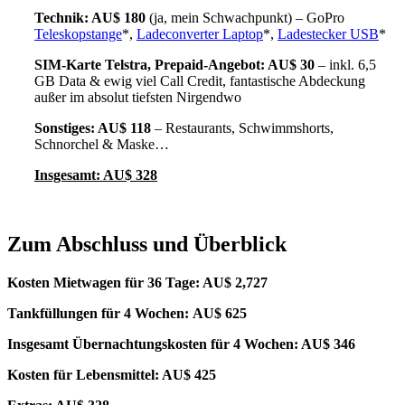
Technik: AU$ 180
(ja, mein Schwachpunkt) – GoPro
Teleskopstange
*,
Ladeconverter Laptop
*,
Ladestecker USB
*
SIM-Karte Telstra, Prepaid-Angebot: AU$ 30
– inkl. 6,5
GB Data & ewig viel Call Credit, fantastische Abdeckung
außer im absolut tiefsten Nirgendwo
Sonstiges: AU$ 118
– Restaurants, Schwimmshorts,
Schnorchel & Maske…
Insgesamt: AU$ 328
Zum Abschluss und Überblick
Kosten Mietwagen für 36 Tage: AU$ 2,727
Tankfüllungen für 4 Wochen:
AU$ 625
Insgesamt Übernachtungskosten für 4 Wochen: AU$ 346
Kosten für Lebensmittel: AU$ 425