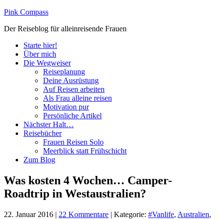
Pink Compass
Der Reiseblog für alleinreisende Frauen
Starte hier!
Über mich
Die Wegweiser
Reiseplanung
Deine Ausrüstung
Auf Reisen arbeiten
Als Frau alleine reisen
Motivation pur
Persönliche Artikel
Nächster Halt…
Reisebücher
Frauen Reisen Solo
Meerblick statt Frühschicht
Zum Blog
Was kosten 4 Wochen… Camper-
Roadtrip in Westaustralien?
22. Januar 2016
|
22 Kommentare
|
Kategorie:
#Vanlife
,
Australien
,