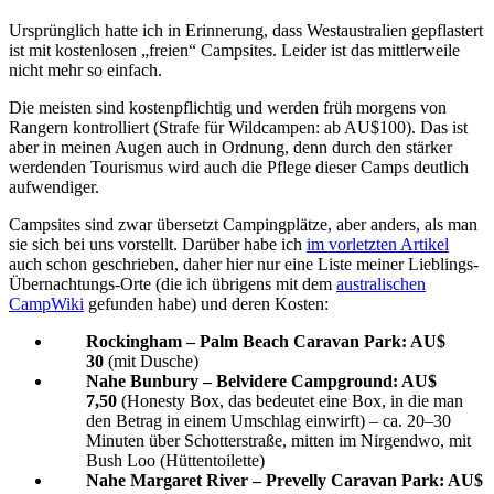
Ursprünglich hatte ich in Erinnerung, dass Westaustralien gepflastert
ist mit kostenlosen „freien“ Campsites. Leider ist das mittlerweile
nicht mehr so einfach.
Die meisten sind kostenpflichtig und werden früh morgens von
Rangern kontrolliert (Strafe für Wildcampen: ab AU$100). Das ist
aber in meinen Augen auch in Ordnung, denn durch den stärker
werdenden Tourismus wird auch die Pflege dieser Camps deutlich
aufwendiger.
Campsites sind zwar übersetzt Campingplätze, aber anders, als man
sie sich bei uns vorstellt. Darüber habe ich
im vorletzten Artikel
auch schon geschrieben, daher hier nur eine Liste meiner Lieblings-
Übernachtungs-Orte (die ich übrigens mit dem
australischen
CampWiki
gefunden habe) und deren Kosten:
Rockingham – Palm Beach Caravan Park: AU$
30
(mit Dusche)
Nahe Bunbury – Belvidere Campground: AU$
7,50
(Honesty Box, das bedeutet eine Box, in die man
den Betrag in einem Umschlag einwirft) – ca. 20–30
Minuten über Schotterstraße, mitten im Nirgendwo, mit
Bush Loo (Hüttentoilette)
Nahe Margaret River – Prevelly Caravan Park: AU$