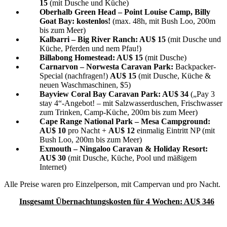
15
(mit Dusche und Küche)
Oberhalb Green Head – Point Louise Camp, Billy
Goat Bay: kostenlos!
(max. 48h, mit Bush Loo, 200m
bis zum Meer)
Kalbarri – Big River Ranch: AU$ 15
(mit Dusche und
Küche, Pferden und nem Pfau!)
Billabong Homestead: AU$ 15
(mit Dusche)
Carnarvon – Norwesta Caravan Park:
Backpacker-
Special (nachfragen!)
AU$ 15
(mit Dusche, Küche &
neuen Waschmaschinen, $5)
Bayview Coral Bay Caravan Park: AU$ 34
(„Pay 3
stay 4“-Angebot! – mit Salzwasserduschen, Frischwasser
zum Trinken, Camp-Küche, 200m bis zum Meer)
Cape Range National Park – Mesa Campground:
AU$ 10
pro Nacht +
AU$ 12
einmalig Eintritt NP (mit
Bush Loo, 200m bis zum Meer)
Exmouth – Ningaloo Caravan & Holiday Resort:
AU$ 30
(mit Dusche, Küche, Pool und mäßigem
Internet)
Alle Preise waren pro Einzelperson, mit Campervan und pro Nacht.
Insgesamt Übernachtungskosten für 4 Wochen: AU$ 346