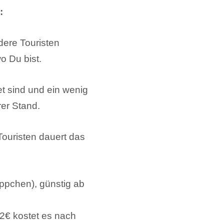
:
dere Touristen
o Du bist.
et sind und ein wenig
er Stand.
Touristen dauert das
ppchen), günstig ab
2€ kostet es nach