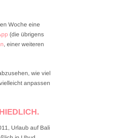
sten Woche eine
 App
(die übrigens
on
, einer weiteren
abzusehen, wie viel
ielleicht anpassen
HIEDLICH.
11, Urlaub auf Bali
ßlich in Ubud