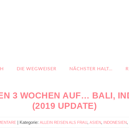
CH
DIE WEGWEISER
NÄCHSTER HALT…
R
N 3 WOCHEN AUF… BALI, I
(2019 UPDATE)
|
Kategorie:
,
,
,
MENTARE
ALLEIN REISEN ALS FRAU
ASIEN
INDONESIEN