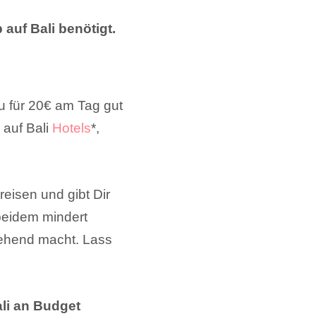
 auf Bali benötigt.
Du für 20€ am Tag gut
 auf Bali
Hotels
*,
eisen und gibt Dir
beidem mindert
iehend macht. Lass
ali an Budget