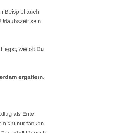
um Beispiel auch
 Urlaubszeit sein
iegst, wie oft Du
erdam ergattern.
tflug als Ente
 nicht nur tanken,
as zählt für mich