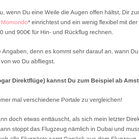
, wenn Du eine Weile die Augen offen hältst, Dir z
bei Momondo
* einrichtest und ein wenig flexibel mit der
0 und 900€ für Hin- und Rückflug rechnen.
 Angaben, denn es kommt sehr darauf an, wann Du fl
 von wo Du abfliegst.
ogar Direktflüge) kannst Du zum Beispiel ab Amst
immer mal verschiedene Portale zu vergleichen!
ann doch etwas enttäuscht, als sich mein letzter Direk
 Dann stoppt das Flugzeug nämlich in Dubai und muss
ch alle Fluggäste samt Gepäck aus dem Flugzeug. D